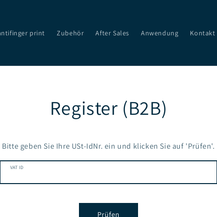
antifinger print
Zubehör
After Sales
Anwendung
Kontakt
Register (B2B)
Bitte geben Sie Ihre USt-IdNr. ein und klicken Sie auf 'Prüfen'.
VAT ID
Prüfen