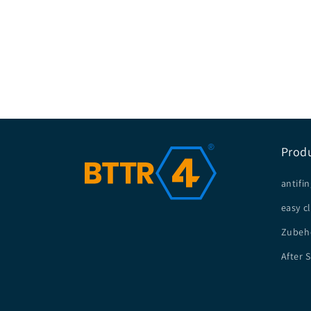
Prod
antifin
easy c
Zubeh
After 