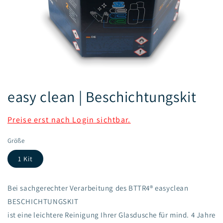
Medien
1
easy clean | Beschichtungskit
in
Modal
öffnen
Normaler
Preise erst nach Login sichtbar.
Preis
Größe
1 Kit
Bei sachgerechter Verarbeitung des BTTR4® easyclean
BESCHICHTUNGSKIT
ist eine leichtere Reinigung Ihrer Glasdusche für mind. 4 Jahre